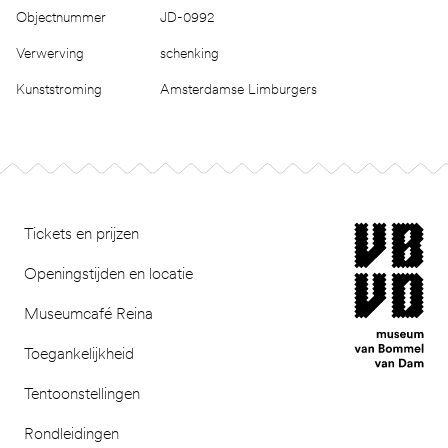
Objectnummer
JD-0992
Verwerving
schenking
Kunststroming
Amsterdamse Limburgers
Footer
museum van Bomm
Tickets en prijzen
Openingstijden en locatie
Museumcafé Reina
Toegankelijkheid
Tentoonstellingen
Rondleidingen