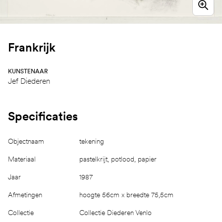
Frankrijk
KUNSTENAAR
Jef Diederen
Specificaties
Objectnaam
tekening
Materiaal
pastelkrijt, potlood, papier
Jaar
1987
Afmetingen
hoogte 56cm x breedte 75,5cm
Collectie
Collectie Diederen Venlo