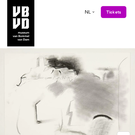
NL
Tickets
museum van Bommel van Dam