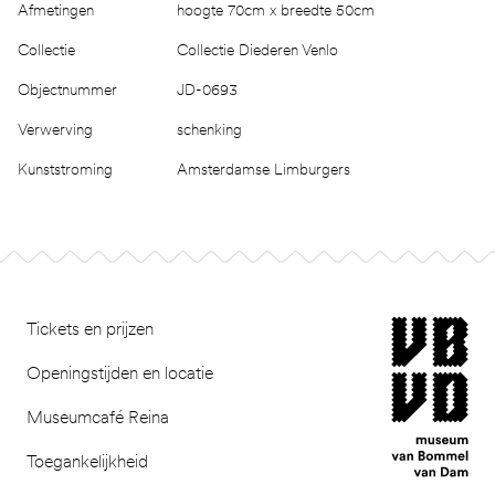
Afmetingen
hoogte 70cm x breedte 50cm
Collectie
Collectie Diederen Venlo
Objectnummer
JD-0693
Verwerving
schenking
Kunststroming
Amsterdamse Limburgers
Footer
museum van Bomm
Tickets en prijzen
Openingstijden en locatie
Museumcafé Reina
Toegankelijkheid