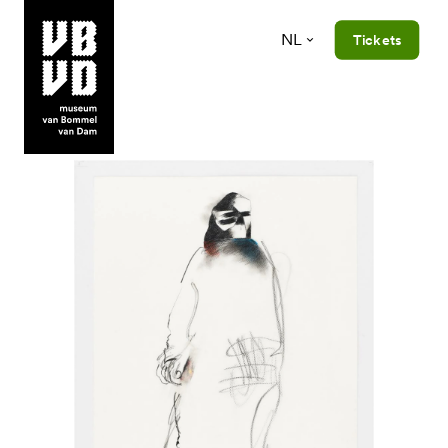
NL
Tickets
museum van Bommel van Dam