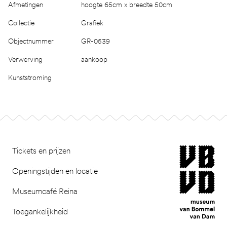
Afmetingen
hoogte 65cm x breedte 50cm
Collectie
Grafiek
Objectnummer
GR-0539
Verwerving
aankoop
Kunststroming
Footer
museum van Bomm
Tickets en prijzen
Openingstijden en locatie
Museumcafé Reina
Toegankelijkheid