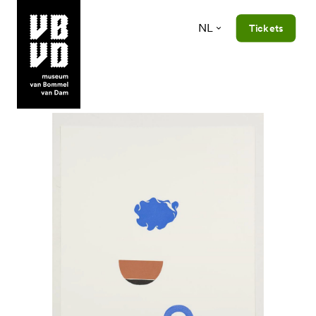
NL
Tickets
museum van Bommel van Dam