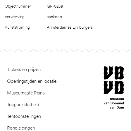
Objectnummer
GR-0259
Verwerving
aankoop
Kunststroming
Amsterdamse Limburgers
Footer
museum van Bomm
Tickets en prijzen
Openingstijden en locatie
Museumcafé Reina
Toegankelijkheid
Tentoonstellingen
Rondleidingen