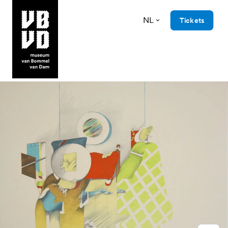
NL
Tickets
museum van Bommel van Dam