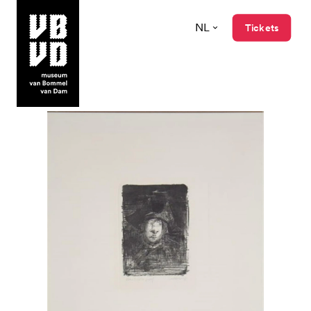
NL
Tickets
museum van Bommel van Dam