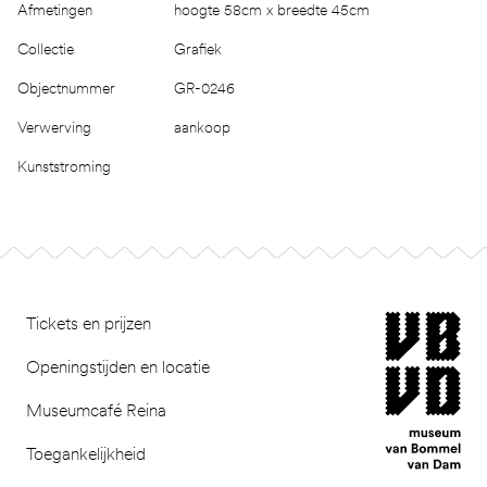
Afmetingen
hoogte 58cm x breedte 45cm
Collectie
Grafiek
Objectnummer
GR-0246
Verwerving
aankoop
Kunststroming
Footer
museum van Bomm
Tickets en prijzen
Openingstijden en locatie
Museumcafé Reina
Toegankelijkheid