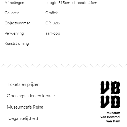
Afmetingen
hoogte 51,5cm x breedte 41cm
Collectie
Grafiek
Objectnummer
GR-0215
Verwerving
aankoop
Kunststroming
Footer
museum van Bomm
Tickets en prijzen
Openingstijden en locatie
Museumcafé Reina
Toegankelijkheid