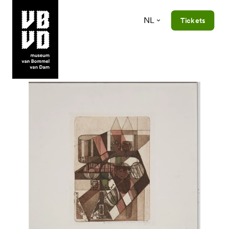
NL
Tickets
museum van Bommel van Dam