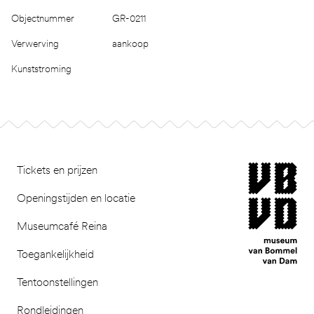
Objectnummer
GR-0211
Verwerving
aankoop
Kunststroming
Footer
museum van Bomm
Tickets en prijzen
Openingstijden en locatie
Museumcafé Reina
Toegankelijkheid
Tentoonstellingen
Rondleidingen