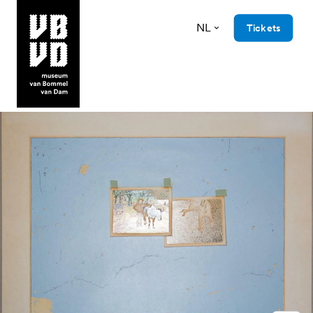
NL
Tickets
museum van Bommel van Dam