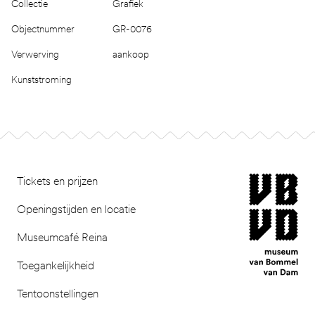
Collectie
Grafiek
Objectnummer
GR-0076
Verwerving
aankoop
Kunststroming
Footer
museum van Bomm
Tickets en prijzen
Openingstijden en locatie
Museumcafé Reina
Toegankelijkheid
Tentoonstellingen