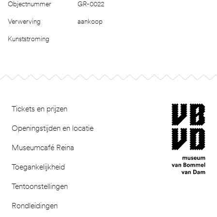
Objectnummer
GR-0022
Verwerving
aankoop
Kunststroming
Footer
museum van Bomm
Tickets en prijzen
Openingstijden en locatie
Museumcafé Reina
Toegankelijkheid
Tentoonstellingen
Rondleidingen