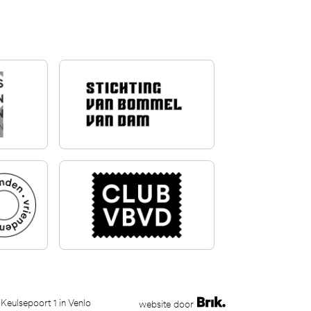
 Keulsepoort 1 in Venlo
website door