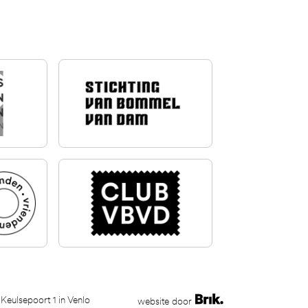
 Keulsepoort 1 in Venlo
website door