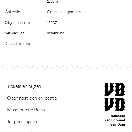
2,5cm
Collectie
Collectie algemeen
Objectnummer
12207
Verwerving
schenking
Kunststroming
Footer
museum van Bomm
Tickets en prijzen
Openingstijden en locatie
Museumcafé Reina
Toegankelijkheid