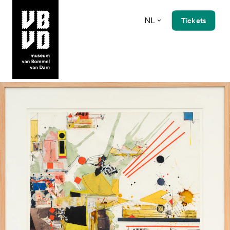
NL
Tickets
museum van Bommel van Dam