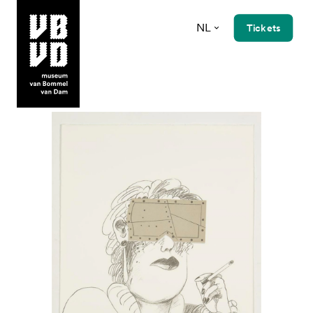
NL
Tickets
museum van Bommel van Dam