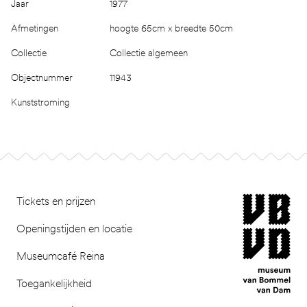
Jaar
1977
Afmetingen
hoogte 65cm x breedte 50cm
Collectie
Collectie algemeen
Objectnummer
11943
Kunststroming
Footer
museum van Bomm
Tickets en prijzen
Openingstijden en locatie
Museumcafé Reina
Toegankelijkheid