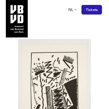
NL
Tickets
museum van Bommel van Dam