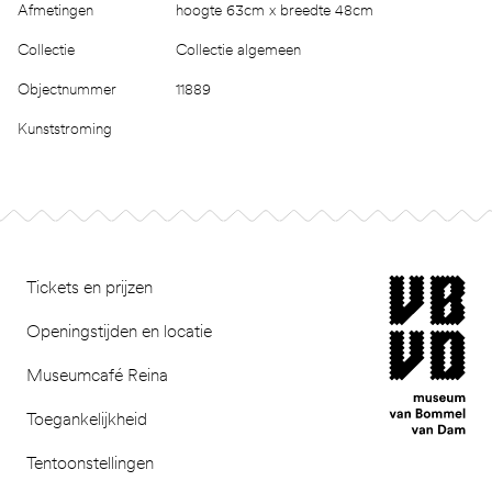
Afmetingen
hoogte 63cm x breedte 48cm
Collectie
Collectie algemeen
Objectnummer
11889
Kunststroming
Footer
museum van Bomm
Tickets en prijzen
Openingstijden en locatie
Museumcafé Reina
Toegankelijkheid
Tentoonstellingen