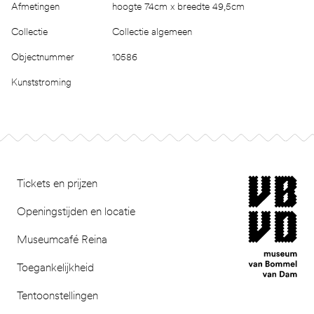
Afmetingen
hoogte 74cm x breedte 49,5cm
Collectie
Collectie algemeen
Objectnummer
10586
Kunststroming
Footer
museum van Bomm
Tickets en prijzen
Openingstijden en locatie
Museumcafé Reina
Toegankelijkheid
Tentoonstellingen