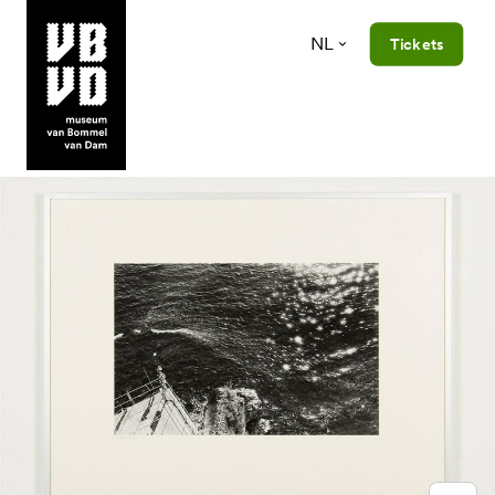
NL
Tickets
museum van Bommel van Dam