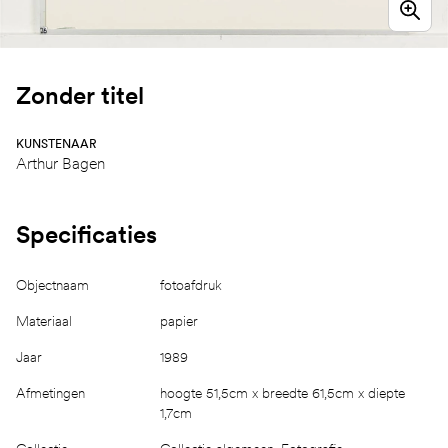
Zonder titel
KUNSTENAAR
Arthur Bagen
Specificaties
Objectnaam
fotoafdruk
Materiaal
papier
Jaar
1989
Afmetingen
hoogte 51,5cm x breedte 61,5cm x diepte
1,7cm