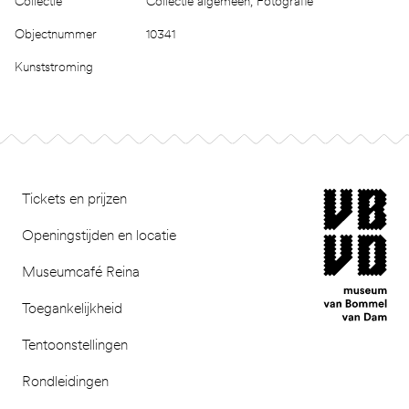
Collectie
Collectie algemeen, Fotografie
Objectnummer
10341
Kunststroming
Footer
museum van Bomm
Tickets en prijzen
Openingstijden en locatie
Museumcafé Reina
Toegankelijkheid
Tentoonstellingen
Rondleidingen