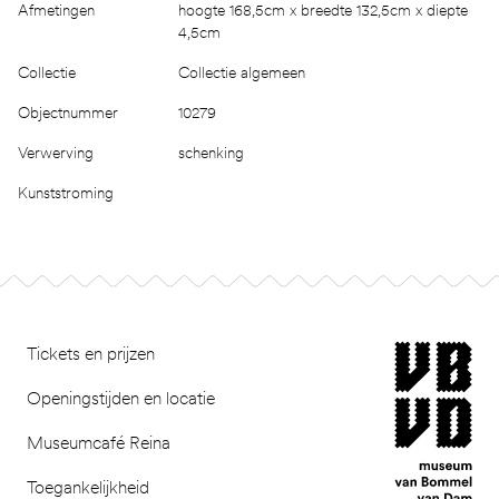
Afmetingen
hoogte 168,5cm x breedte 132,5cm x diepte
4,5cm
Collectie
Collectie algemeen
Objectnummer
10279
Verwerving
schenking
Kunststroming
Footer
museum van Bomm
Tickets en prijzen
Openingstijden en locatie
Museumcafé Reina
Toegankelijkheid