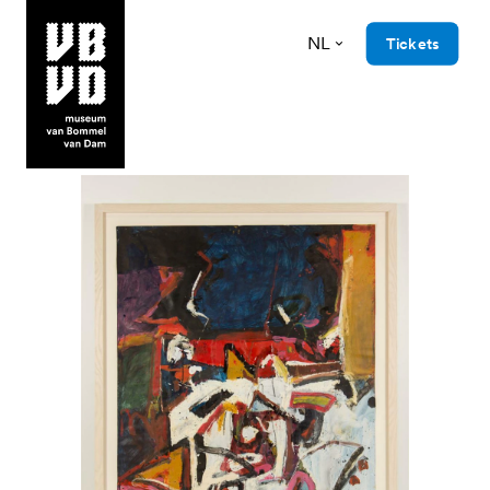
NL
Tickets
museum van Bommel van Dam