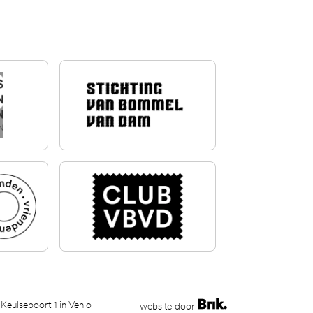
 Keulsepoort 1 in Venlo
website door