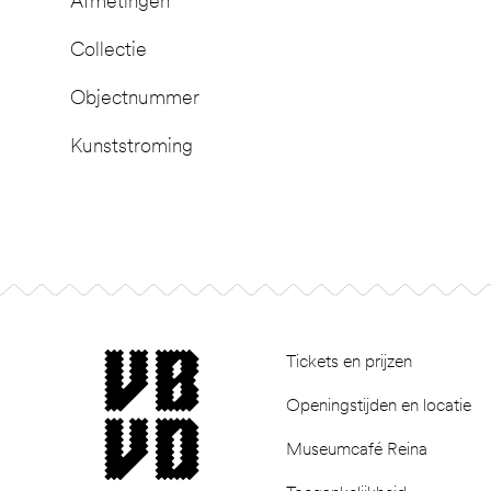
Afmetingen
Collectie
Objectnummer
Kunststroming
Footer
museum van Bommel van Dam
Tickets en prijzen
Openingstijden en locatie
Museumcafé Reina