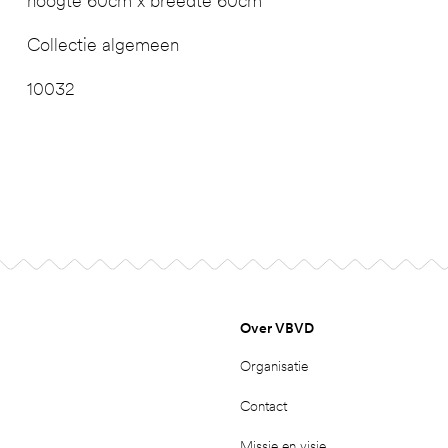
hoogte 60cm x breedte 60cm
Collectie algemeen
10032
Over VBVD
Organisatie
Contact
Missie en visie