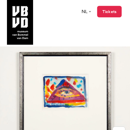
NL
Tickets
museum van Bommel van Dam