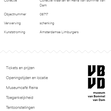
Collectie
Collectie Maarten en Reina van Bommel van
Dam
Objectnummer
08717
Verwerving
schenking
Kunststroming
Amsterdamse Limburgers
Footer
museum van Bomm
Tickets en prijzen
Openingstijden en locatie
Museumcafé Reina
Toegankelijkheid
Tentoonstellingen