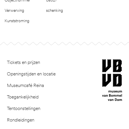
Verwerving
schenking
Kunststroming
Footer
museum van Bomm
Tickets en prijzen
Openingstijden en locatie
Museumcafé Reina
Toegankelijkheid
Tentoonstellingen
Rondleidingen