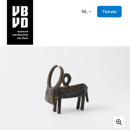
NL
Tickets
museum van Bommel van Dam