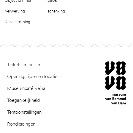
Objectnummer
08081
Verwerving
schenking
Kunststroming
Footer
museum van Bomm
Tickets en prijzen
Openingstijden en locatie
Museumcafé Reina
Toegankelijkheid
Tentoonstellingen
Rondleidingen