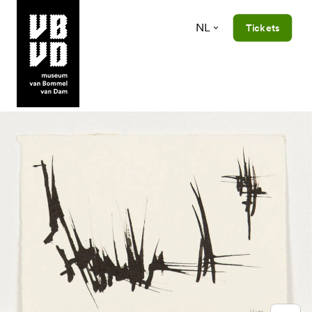
NL
Tickets
museum van Bommel van Dam