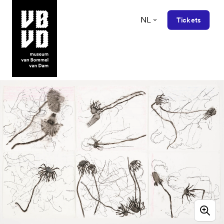
NL
Tickets
museum van Bommel van Dam