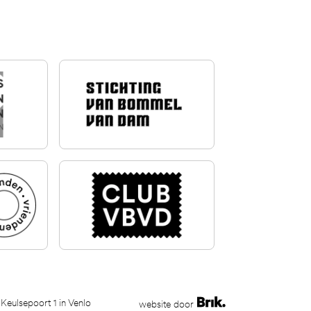
 Keulsepoort 1 in Venlo
website door