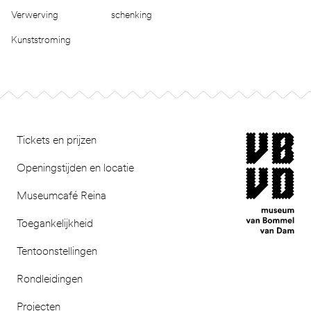
Verwerving
schenking
Kunststroming
Footer
museum van Bomm
Tickets en prijzen
Openingstijden en locatie
Museumcafé Reina
Toegankelijkheid
Tentoonstellingen
Rondleidingen
Projecten