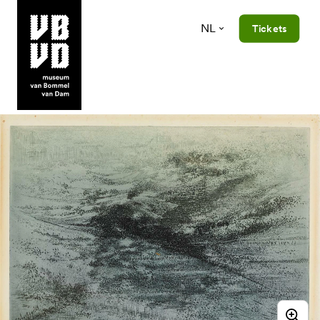
NL
Tickets
museum van Bommel van Dam