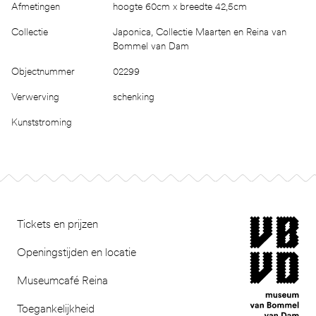
Afmetingen
hoogte 60cm x breedte 42,5cm
Collectie
Japonica, Collectie Maarten en Reina van
Bommel van Dam
Objectnummer
02299
Verwerving
schenking
Kunststroming
Footer
museum van Bomm
Tickets en prijzen
Openingstijden en locatie
Museumcafé Reina
Toegankelijkheid