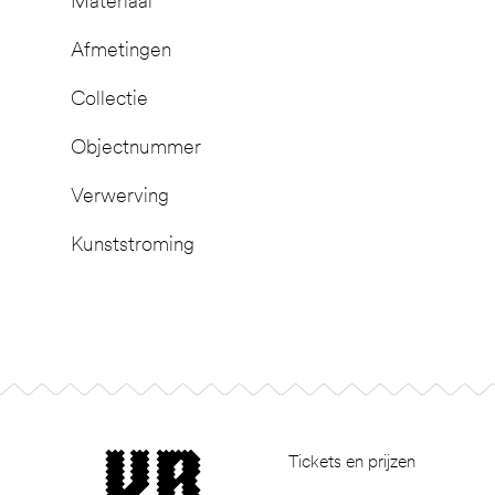
Materiaal
Afmetingen
Collectie
Objectnummer
Verwerving
Kunststroming
Footer
museum van Bommel van Dam
Tickets en prijzen