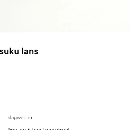
suku lans
slagwapen