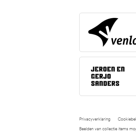
Privacyverklaring
Cookiebel
Beelden van collectie items m