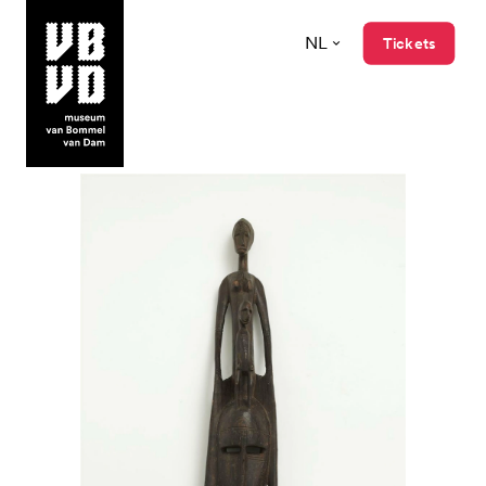
NL
Tickets
museum van Bommel van Dam