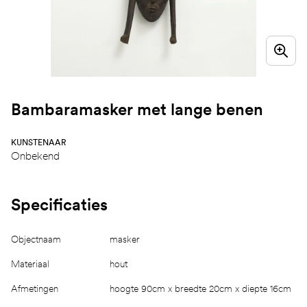
Bambaramasker met lange benen
KUNSTENAAR
Onbekend
Specificaties
Objectnaam
masker
Materiaal
hout
Afmetingen
hoogte 90cm x breedte 20cm x diepte 16cm