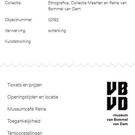
Collectie
Etnografica, Collectie Maarten en Reina van
Bommel van Dam
Objectnummer
02192
Verwerving
schenking
Kunststroming
Footer
museum van Bomm
Tickets en prijzen
Openingstijden en locatie
Museumcafé Reina
Toegankelijkheid
Tentoonstellingen