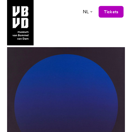
NL
Tickets
museum van Bommel van Dam