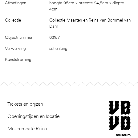
Afmetingen
hoogte 95cm x breedte 94,5cm x diepte
4cm
Collectie
Collectie Maarten en Reina van Bommel van
Dam
Objectnummer
02157
Verwerving
schenking
Kunststroming
Footer
museum van Bomm
Tickets en prijzen
Openingstijden en locatie
Museumcafé Reina