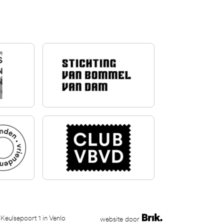
 Keulsepoort 1 in Venlo
website door