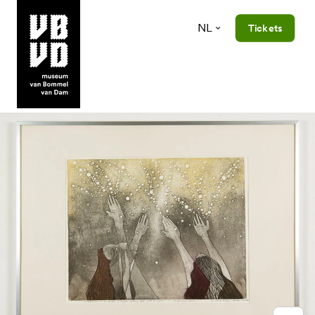
NL
Tickets
museum van Bommel van Dam