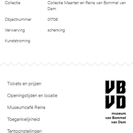
Collectie
Collectie Maarten en Reina van Bommel van
Dam
Objectnummer
01706
Verwerving
schenking
Kunststroming
Footer
museum van Bomm
Tickets en prijzen
Openingstijden en locatie
Museumcafé Reina
Toegankelijkheid
Tentoonstellingen