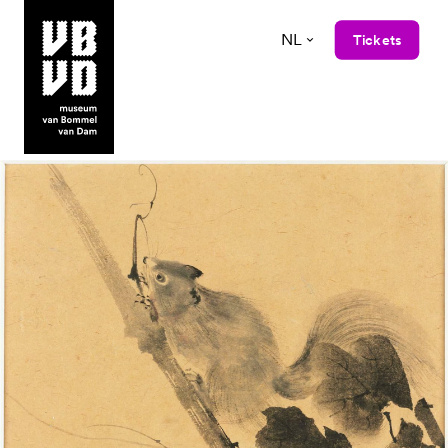
NL
Tickets
museum van Bommel van Dam