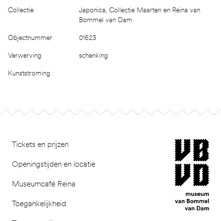
Collectie
Japonica, Collectie Maarten en Reina van
Bommel van Dam
Objectnummer
01523
Verwerving
schenking
Kunststroming
Footer
museum van Bomm
Tickets en prijzen
Openingstijden en locatie
Museumcafé Reina
Toegankelijkheid