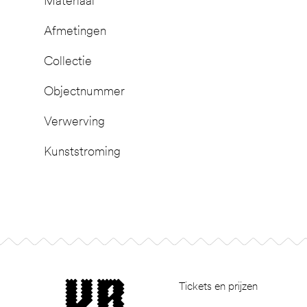
Materiaal
Afmetingen
Collectie
Objectnummer
Verwerving
Kunststroming
Footer
museum van Bommel van Dam
Tickets en prijzen