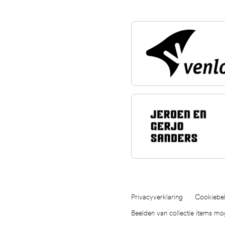
Privacyverklaring
Cookiebel
Beelden van collectie items m