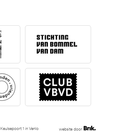
 Keulsepoort 1 in Venlo
website door