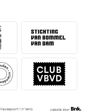
 Keulsepoort 1 in Venlo
website door