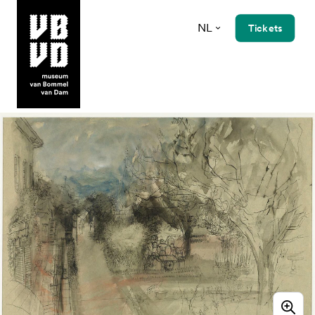
NL
Tickets
museum van Bommel van Dam