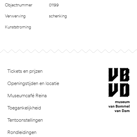
Objectnummer
01199
Verwerving
schenking
Kunststroming
Footer
museum van Bomm
Tickets en prijzen
Openingstijden en locatie
Museumcafé Reina
Toegankelijkheid
Tentoonstellingen
Rondleidingen