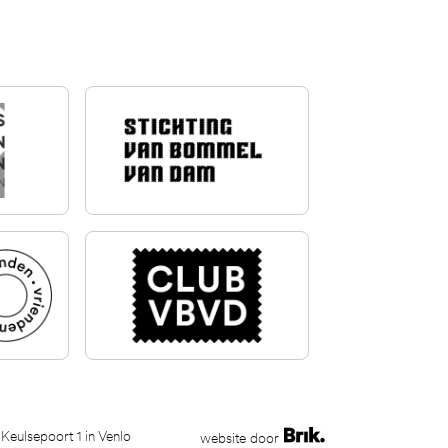
 Keulsepoort 1 in Venlo
website door