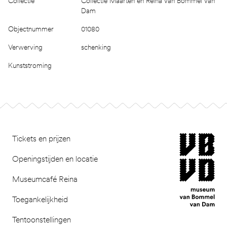
Collectie
Collectie Maarten en Reina van Bommel van
Dam
Objectnummer
01080
Verwerving
schenking
Kunststroming
Footer
museum van Bomm
Tickets en prijzen
Openingstijden en locatie
Museumcafé Reina
Toegankelijkheid
Tentoonstellingen