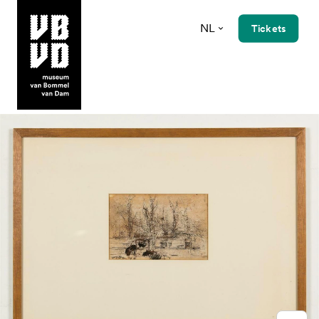
NL
Tickets
museum van Bommel van Dam