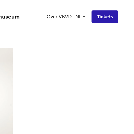
 museum
Over VBVD
NL
Tickets