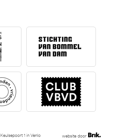
 Keulsepoort 1 in Venlo
website door