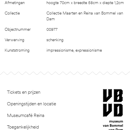
Afmetingen
hoogte 70cm x breedte 58cm x diepte 1,2cm
Collectie
Collectie Maarten en Reina van Bommel van
Dam
Objectnummer
00977
Verwerving
schenking
Kunststroming
impressionisme, expressionisme
Footer
museum van Bomm
Tickets en prijzen
Openingstijden en locatie
Museumcafé Reina
Toegankelijkheid