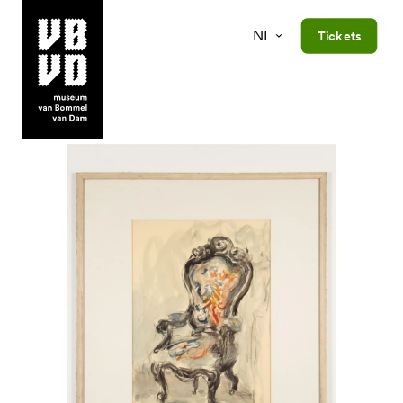
NL
Tickets
museum van Bommel van Dam