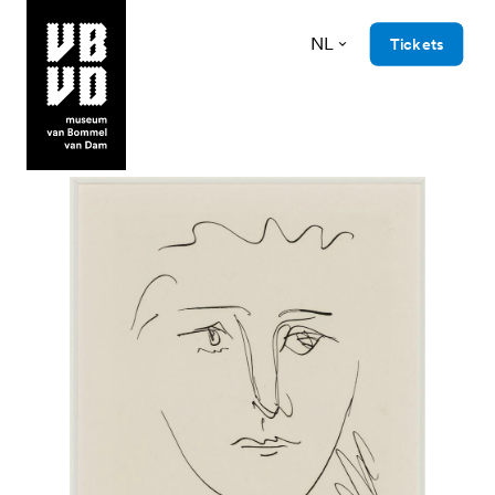
NL
Tickets
museum van Bommel van Dam