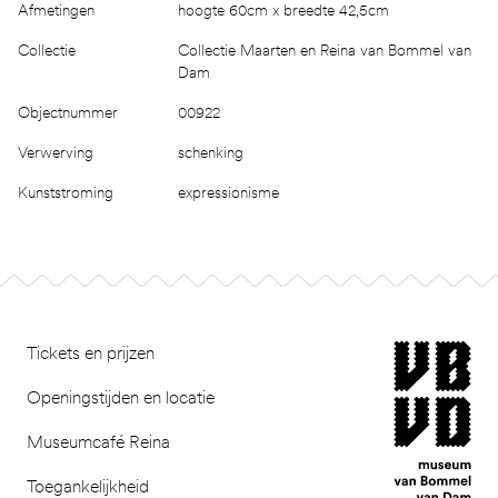
Afmetingen
hoogte 60cm x breedte 42,5cm
Collectie
Collectie Maarten en Reina van Bommel van
Dam
Objectnummer
00922
Verwerving
schenking
Kunststroming
expressionisme
Footer
museum van Bomm
Tickets en prijzen
Openingstijden en locatie
Museumcafé Reina
Toegankelijkheid