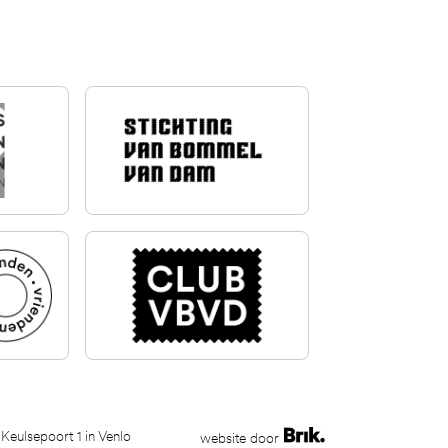
 Keulsepoort 1 in Venlo
website door