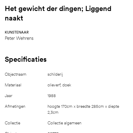
Het gewicht der dingen; Liggend
naakt
KUNSTENAAR
Peter Wehrens
Specificaties
Objectnaam
schilderij
Materiaal
olieverf, doek
Jaar
1988
Afmetingen
hoogte 170cm x breedte 285cm x diepte
2,3cm
Collectie
Collectie algemeen