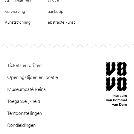
Objectnummer
00775
Verwerving
aankoop
Kunststroming
abstracte kunst
Footer
museum van Bomm
Tickets en prijzen
Openingstijden en locatie
Museumcafé Reina
Toegankelijkheid
Tentoonstellingen
Rondleidingen