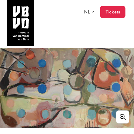
NL
Tickets
museum van Bommel van Dam