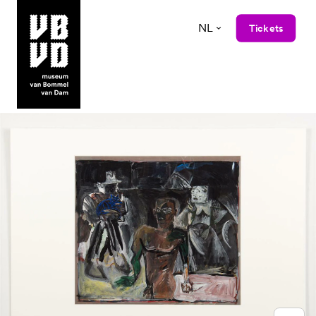
NL
Tickets
museum van Bommel van Dam