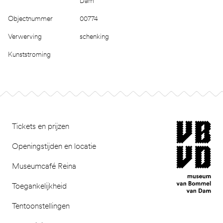
Dam
Objectnummer
00774
Verwerving
schenking
Kunststroming
Footer
museum van Bomm
Tickets en prijzen
Openingstijden en locatie
Museumcafé Reina
Toegankelijkheid
Tentoonstellingen