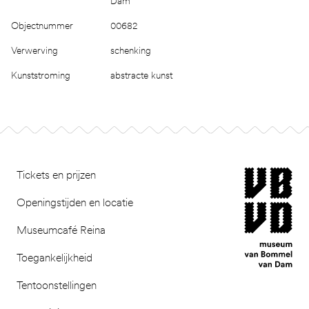
Dam
Objectnummer
00682
Verwerving
schenking
Kunststroming
abstracte kunst
Footer
museum van Bomm
Tickets en prijzen
Openingstijden en locatie
Museumcafé Reina
Toegankelijkheid
Tentoonstellingen