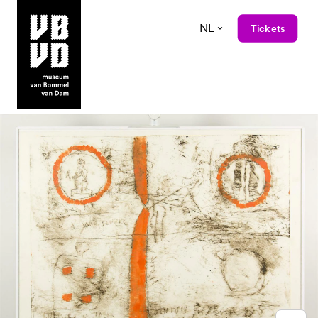
NL
Tickets
museum van Bommel van Dam