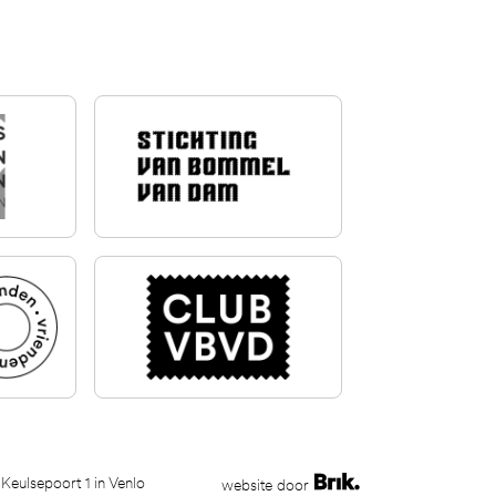
 Keulsepoort 1 in Venlo
website door