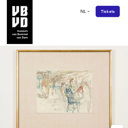
NL
Tickets
museum van Bommel van Dam