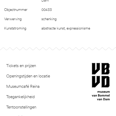
Dam
Objectnummer
00433
Verwerving
schenking
Kunststroming
abstracte kunst, expressionisme
Footer
museum van Bomm
Tickets en prijzen
Openingstijden en locatie
Museumcafé Reina
Toegankelijkheid
Tentoonstellingen