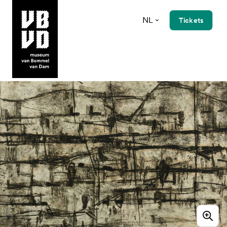
NL
Tickets
museum van Bommel van Dam