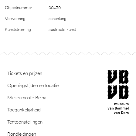
Objectnummer
00430
Verwerving
schenking
Kunststroming
abstracte kunst
Footer
museum van Bomm
Tickets en prijzen
Openingstijden en locatie
Museumcafé Reina
Toegankelijkheid
Tentoonstellingen
Rondleidingen