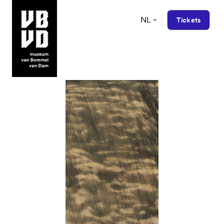
NL
Tickets
museum van Bommel van Dam