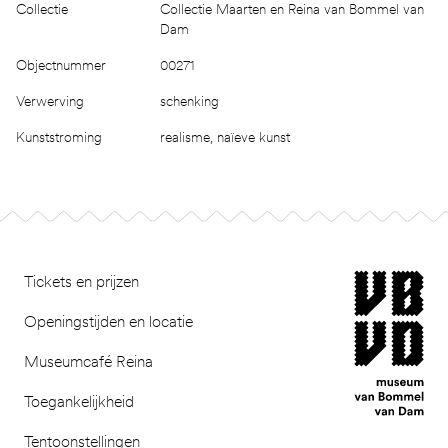
Collectie
Collectie Maarten en Reina van Bommel van
Dam
Objectnummer
00271
Verwerving
schenking
Kunststroming
realisme, naïeve kunst
Footer
museum van Bomm
Tickets en prijzen
Openingstijden en locatie
Museumcafé Reina
Toegankelijkheid
Tentoonstellingen