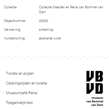
Collectie
Collectie Maarten en Reina van Bommel van
Dam
Objectnummer
00252
Verwerving
schenking
Kunststroming
abstracte kunst
Footer
museum van Bomm
Tickets en prijzen
Openingstijden en locatie
Museumcafé Reina
Toegankelijkheid