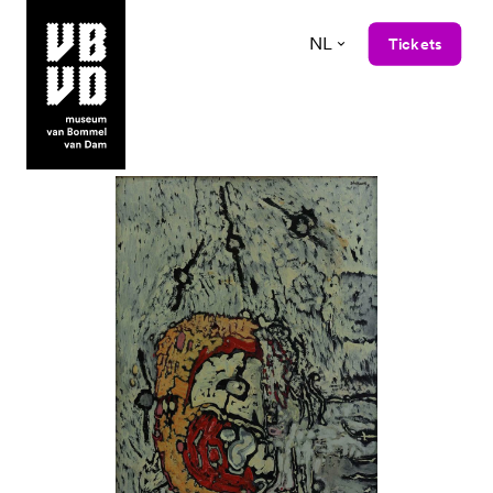
NL
Tickets
museum van Bommel van Dam